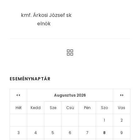
kmf. Árkosi József sk
elnök
ESEMÉNYNAPTÁR
<<
Augusztus 2026
>>
Hét
Kedd
Sze
Csü
Pén
Szo
Vas
1
2
3
4
5
6
7
8
9