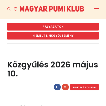
FŐOLDAL
PÁLYÁZATOK
AKTUÁLIS
KIEMELT LINKGYŰJTEMÉNY
A PUMI
A MPK
Közgyűlés 2026 május
RENDEZVÉNYTERVEZET ÉS ARCHÍVUM
10.
TENYÉSZTÉS
LETÖLTÉSEK
LINK MÁSOLÁSA