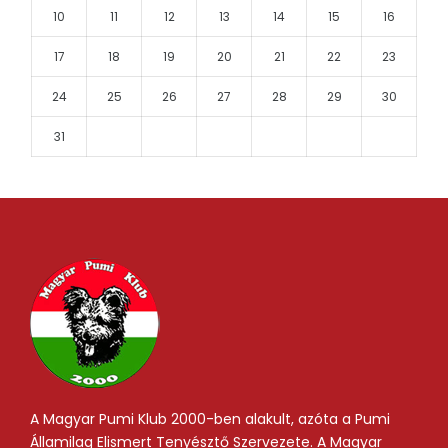
10
11
12
13
14
15
16
17
18
19
20
21
22
23
24
25
26
27
28
29
30
31
A Magyar Pumi Klub 2000-ben alakult, azóta a Pumi
Államilag Elismert Tenyésztő Szervezete. A Magyar