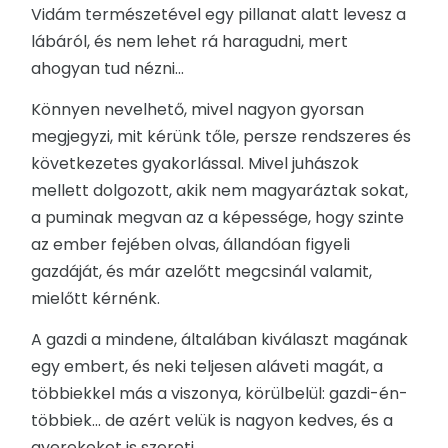
Vidám természetével egy pillanat alatt levesz a
lábáról, és nem lehet rá haragudni, mert
ahogyan tud nézni...
Könnyen nevelhető, mivel nagyon gyorsan
megjegyzi, mit kérünk tőle, persze rendszeres és
következetes gyakorlással. Mivel juhászok
mellett dolgozott, akik nem magyaráztak sokat,
a puminak megvan az a képessége, hogy szinte
az ember fejében olvas, állandóan figyeli
gazdáját, és már azelőtt megcsinál valamit,
mielőtt kérnénk.
A gazdi a mindene, általában kiválaszt magának
egy embert, és neki teljesen aláveti magát, a
többiekkel más a viszonya, körülbelül: gazdi-én-
többiek... de azért velük is nagyon kedves, és a
gyerekeket is szereti.