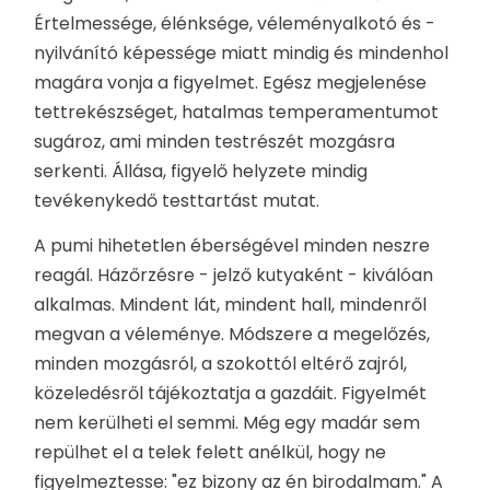
Értelmessége, élénksége, véleményalkotó és -
nyilvánító képessége miatt mindig és mindenhol
magára vonja a figyelmet. Egész megjelenése
tettrekészséget, hatalmas temperamentumot
sugároz, ami minden testrészét mozgásra
serkenti. Állása, figyelő helyzete mindig
tevékenykedő testtartást mutat.
A pumi hihetetlen éberségével minden neszre
reagál. Házőrzésre - jelző kutyaként - kiválóan
alkalmas. Mindent lát, mindent hall, mindenről
megvan a véleménye. Módszere a megelőzés,
minden mozgásról, a szokottól eltérő zajról,
közeledésről tájékoztatja a gazdáit. Figyelmét
nem kerülheti el semmi. Még egy madár sem
repülhet el a telek felett anélkül, hogy ne
figyelmeztesse: "ez bizony az én birodalmam." A