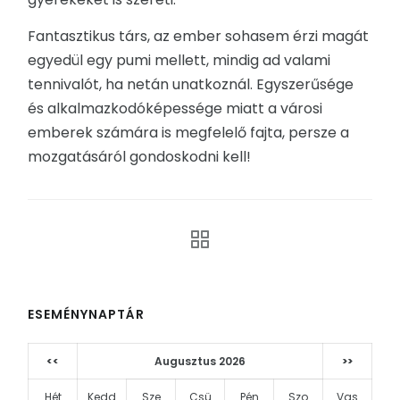
Fantasztikus társ, az ember sohasem érzi magát
egyedül egy pumi mellett, mindig ad valami
tennivalót, ha netán unatkoznál. Egyszerűsége
és alkalmazkodóképessége miatt a városi
emberek számára is megfelelő fajta, persze a
mozgatásáról gondoskodni kell!
ESEMÉNYNAPTÁR
<<
Augusztus 2026
>>
Hét
Kedd
Sze
Csü
Pén
Szo
Vas