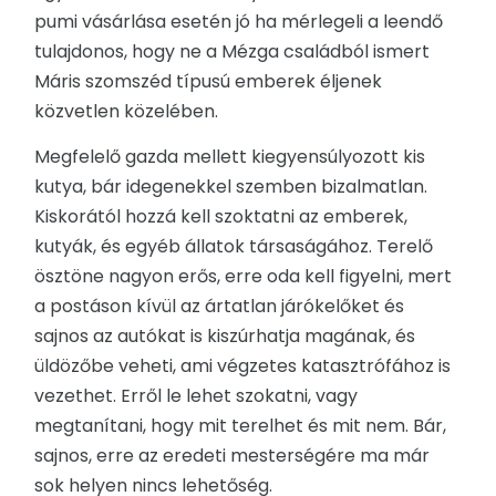
pumi vásárlása esetén jó ha mérlegeli a leendő
tulajdonos, hogy ne a Mézga családból ismert
Máris szomszéd típusú emberek éljenek
közvetlen közelében.
Megfelelő gazda mellett kiegyensúlyozott kis
kutya, bár idegenekkel szemben bizalmatlan.
Kiskorától hozzá kell szoktatni az emberek,
kutyák, és egyéb állatok társaságához. Terelő
ösztöne nagyon erős, erre oda kell figyelni, mert
a postáson kívül az ártatlan járókelőket és
sajnos az autókat is kiszúrhatja magának, és
üldözőbe veheti, ami végzetes katasztrófához is
vezethet. Erről le lehet szokatni, vagy
megtanítani, hogy mit terelhet és mit nem. Bár,
sajnos, erre az eredeti mesterségére ma már
sok helyen nincs lehetőség.