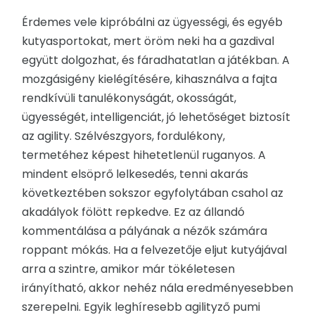
Érdemes vele kipróbálni az ügyességi, és egyéb
kutyasportokat, mert öröm neki ha a gazdival
együtt dolgozhat, és fáradhatatlan a játékban. A
mozgásigény kielégítésére, kihasználva a fajta
rendkívüli tanulékonyságát, okosságát,
ügyességét, intelligenciát, jó lehetőséget biztosít
az agility. Szélvészgyors, fordulékony,
termetéhez képest hihetetlenül ruganyos. A
mindent elsöprő lelkesedés, tenni akarás
következtében sokszor egyfolytában csahol az
akadályok fölött repkedve. Ez az állandó
kommentálása a pályának a nézők számára
roppant mókás. Ha a felvezetője eljut kutyájával
arra a szintre, amikor már tökéletesen
irányítható, akkor nehéz nála eredményesebben
szerepelni. Egyik leghíresebb agilityző pumi