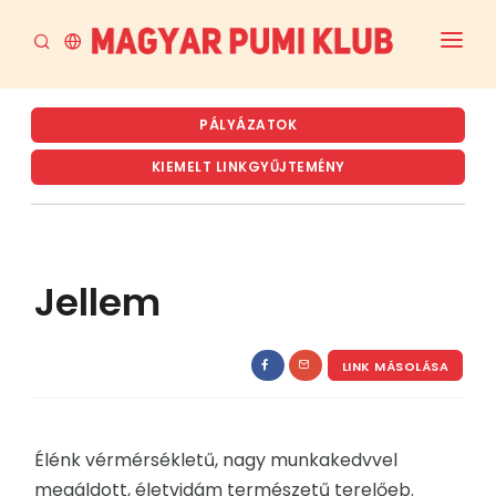
FŐOLDAL
PÁLYÁZATOK
AKTUÁLIS
KIEMELT LINKGYŰJTEMÉNY
A PUMI
A MPK
Jellem
RENDEZVÉNYTERVEZET ÉS ARCHÍVUM
TENYÉSZTÉS
LINK MÁSOLÁSA
LETÖLTÉSEK
Élénk vérmérsékletű, nagy munkakedvvel
megáldott, életvidám természetű terelőeb.