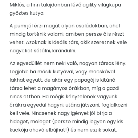
Miklós, a finn tulajdonban lévő agility világkupa
győztes kutya.
A pumi jól érzi magát olyan családokban, ahol
mindig történik valami, amiben persze ő is részt
vehet. Azoknak is ideális társ, akik szeretnek vele
nagyokat sétálni, kirándulni.
Az egyedüllét nem neki való, nagyon társas lény.
Legjobb ha másik kutyával, vagy macskával
lakhat együtt, de akár egy papagáj is kitűnő
társa lehet a magányos órákban, míg a gazdi
nincs otthon. Ha mégis kénytelenek vagyunk
órákra egyedül hagyni, utána játszani, foglalkozni
kell vele. Nincsenek nagy igényei: jól bírja a
hideget, meleget (persze mindig legyen egy kis
kuckója ahová elbújhat!) és nem eszik sokat.